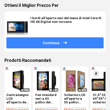
Ottieni Il Miglior Prezzo Per
I bordi all'aperto neri del menu di Intel Core I5
HD 4K Digital non toccano
Continua
Prodotti Raccomandati
Contrassegno
Fan standard
Schermo LCD
21,5" 32" 4
LCD
neri a 43
all'aperto a
49" 55" 65"
all'aperto del
pollici del
55 pollici
schermo
CMS IP55
contrassegno
2500nits
all'aperto 
Digital per la
LCD
affinchè
visualizza