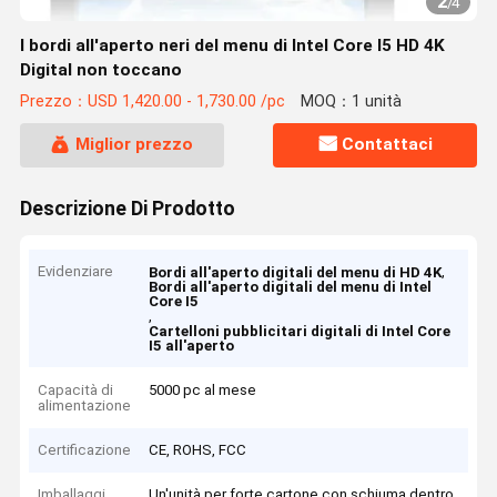
2
/
4
I bordi all'aperto neri del menu di Intel Core I5 HD 4K
Digital non toccano
Prezzo：USD 1,420.00 - 1,730.00 /pc
MOQ：1 unità
Miglior prezzo
Contattaci
Descrizione Di Prodotto
Evidenziare
,
Bordi all'aperto digitali del menu di HD 4K
Bordi all'aperto digitali del menu di Intel
Core I5
,
Cartelloni pubblicitari digitali di Intel Core
I5 all'aperto
Capacità di
5000 pc al mese
alimentazione
Certificazione
CE, ROHS, FCC
Imballaggi
Un'unità per forte cartone con schiuma dentro.