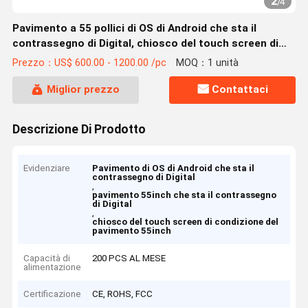
2
/
4
Pavimento a 55 pollici di OS di Android che sta il
contrassegno di Digital, chiosco del touch screen di
condizione del pavimento
Prezzo：US$ 600.00 - 1200.00 /pc
MOQ：1 unità
Miglior prezzo
Contattaci
Descrizione Di Prodotto
Evidenziare
Pavimento di OS di Android che sta il
contrassegno di Digital
,
pavimento 55inch che sta il contrassegno
di Digital
,
chiosco del touch screen di condizione del
pavimento 55inch
Capacità di
200 PCS AL MESE
alimentazione
Certificazione
CE, ROHS, FCC