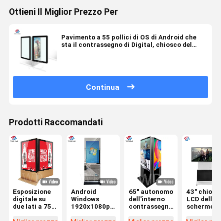
Ottieni Il Miglior Prezzo Per
Pavimento a 55 pollici di OS di Android che
sta il contrassegno di Digital, chiosco del
touch screen di condizione del pavimento
Continua
Prodotti Raccomandati
Esposizione
Android
65" autonomo
43" chiosc
digitale su
Windows
dell'interno
LCD dello
due lati a 75
1920x1080p
contrassegno
schermo d
pollici del
21,5"
di Digital
giocatore