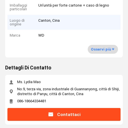
Imballaggi
Un'unità per forte cartone + caso di legno
particolari
Luogo di
Canton, Cina
origine
Marca
WD
Osservi più
Dettagli Di Contatto
Ms. Lydia Mao
No.9, terza via, zona industriale di Guannanyong, città di Shiji,
distretto di Panyu, città di Canton, Cina
086-18664334481
Contattaci