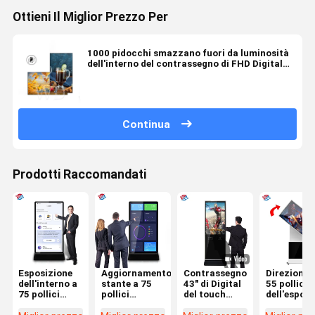
Ottieni Il Miglior Prezzo Per
1000 pidocchi smazzano fuori da luminosità
dell'interno del contrassegno di FHD Digital
regolabile
Continua
Prodotti Raccomandati
Esposizione
Aggiornamento
Contrassegno
Direzione 
dell'interno a
stante a 75
43" di Digital
55 pollici
75 pollici
pollici
del touch
dell'esposi
Logo Print del
commerciale
screen di
dell'interr