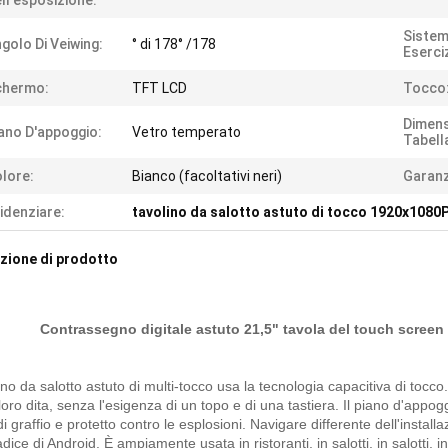
ll'esposizione:
Sistem
golo Di Veiwing:
° di 178° /178
Eserci
chermo:
TFT LCD
Tocco
Dimens
ano D'appoggio:
Vetro temperato
Tabell
lore:
Bianco (facoltativi neri)
Garanz
idenziare:
tavolino da salotto astuto di tocco 1920x1080
zione di prodotto
Contrassegno digitale astuto 21,5" tavola del touch screen p
lino da salotto astuto di multi-tocco usa la tecnologia capacitiva di toc
loro dita, senza l'esigenza di un topo e di una tastiera. Il piano d'app
i graffio e protetto contro le esplosioni. Navigare differente dell'install
adice di Android. È ampiamente usata in ristoranti, in salotti, in salotti, i