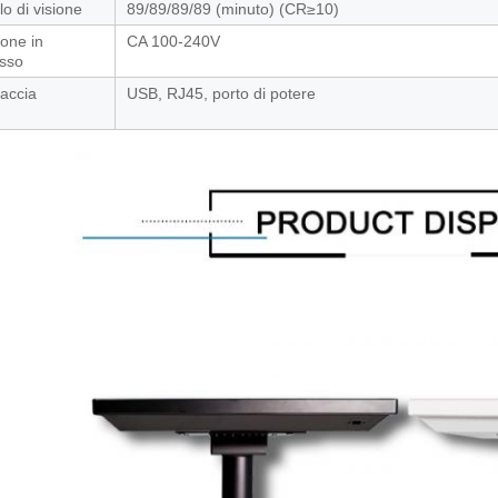
o di visione
89/89/89/89 (minuto) (CR≥10)
one in
CA 100-240V
esso
faccia
USB, RJ45, porto di potere