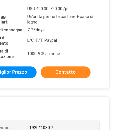
:
:
USD 490.00-720.00 /pc
aggi
Un'unità per forte cartone + caso di
lari:
legno
di consegna:
7-25days
 di
L/C, T/T, Paypal
ento:
tà di
1000PCS al mese
tazione:
iglior Prezzo
Contatto
zione:
1920*1080 P