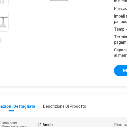
minimo
Prezzo
Imball
partico
Tempi 
Termini
pagam
Capaci
alimen
M
azioni Dettagliate
Descrizione Di Prodotto
imensione
21.5inch
Risolu