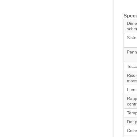
Speci
Dimen
sche
Siste
Pann
Tocc
Riso
mass
Lumi
Rapp
contr
Temp
Dot p
Colo