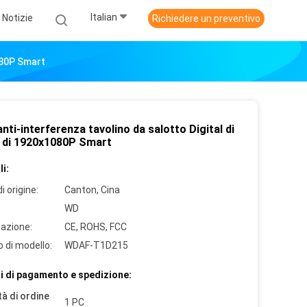
Italian
Notizie
Richiedere un preventivo
080P Smart
anti-interferenza tavolino da salotto Digital di
 di 1920x1080P Smart
i:
i origine:
Canton, Cina
WD
cazione:
CE, ROHS, FCC
 di modello:
WDAF-T1D215
i di pagamento e spedizione:
à di ordine
1 PC