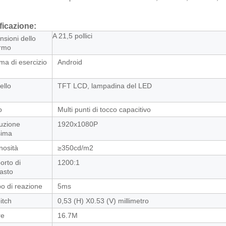
ficazione:
A 21,5 pollici
sioni dello
rmo
ma di esercizio
Android
ello
TFT LCD, lampadina del LED
o
Multi punti di tocco capacitivo
luzione
1920x1080P
ima
nosità
≥350cd/m2
orto di
1200:1
asto
o di reazione
5ms
itch
0,53 (H) X0.53 (V) millimetro
re
16.7M