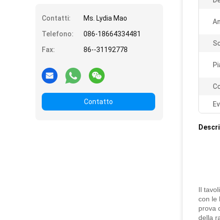
De
Contatti:
Ms. Lydia Mao
An
Telefono:
086-18664334481
S
Fax:
86--31192778
Pi
Co
Contatto
Ev
Descri
Il tavo
con le 
prova d
della r