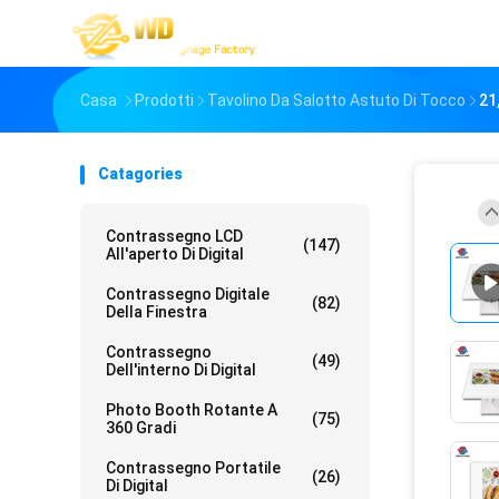
Casa
Prodotti
Tavolino Da Salotto Astuto Di Tocco
21
Catagories
Contrassegno LCD
(147)
All'aperto Di Digital
Contrassegno Digitale
(82)
Della Finestra
Contrassegno
(49)
Dell'interno Di Digital
Photo Booth Rotante A
(75)
360 Gradi
Contrassegno Portatile
(26)
Di Digital