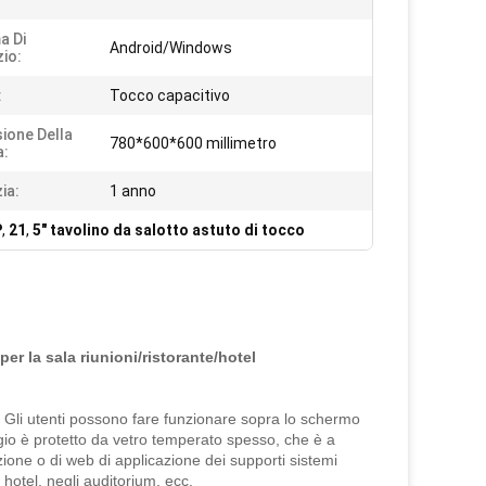
a Di
Android/Windows
zio:
:
Tocco capacitivo
ione Della
780*600*600 millimetro
a:
ia:
1 anno
P
,
21
,
5" tavolino da salotto astuto di tocco
er la sala riunioni/ristorante/hotel
co. Gli utenti possono fare funzionare sopra lo schermo
oggio è protetto da vetro temperato spesso, che è a
azione o di web di applicazione dei supporti sistemi
n hotel, negli auditorium, ecc.