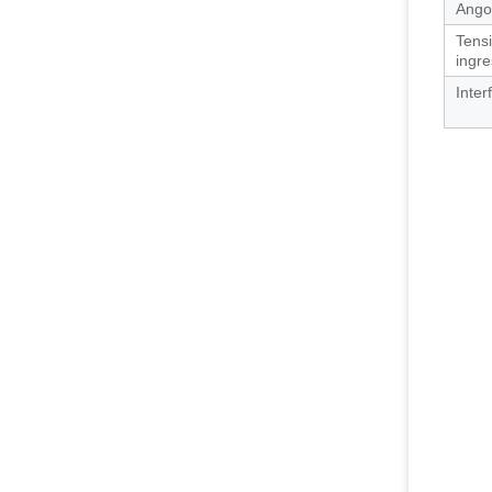
Angol
Tensi
ingr
Inter