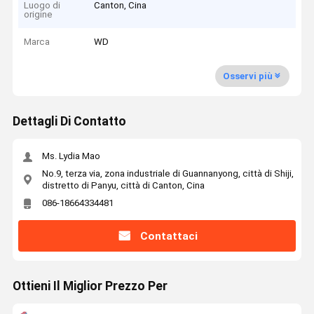
Luogo di
Canton, Cina
origine
Marca
WD
Osservi più
Dettagli Di Contatto
Ms. Lydia Mao
No.9, terza via, zona industriale di Guannanyong, città di Shiji,
distretto di Panyu, città di Canton, Cina
086-18664334481
Contattaci
Ottieni Il Miglior Prezzo Per