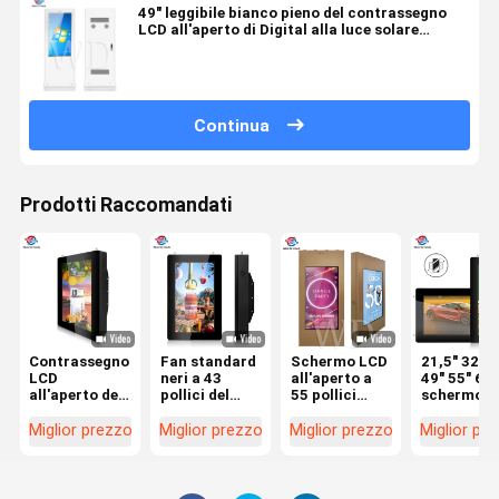
49" leggibile bianco pieno del contrassegno
LCD all'aperto di Digital alla luce solare
diretta
Continua
Prodotti Raccomandati
Contrassegno
Fan standard
Schermo LCD
21,5" 32" 4
LCD
neri a 43
all'aperto a
49" 55" 65"
all'aperto del
pollici del
55 pollici
schermo
CMS IP55
contrassegno
2500nits
all'aperto 
Digital per la
LCD
affinchè
visualizza
Miglior prezzo
Miglior prezzo
Miglior prezzo
Miglior pr
pubblicità
all'aperto
pubblicità
digitale
verticale/esposizione
fissato al
visualizzino il
verticale o
orizzontale
muro
contenuto di
orizzontal
verticale di
media
montato