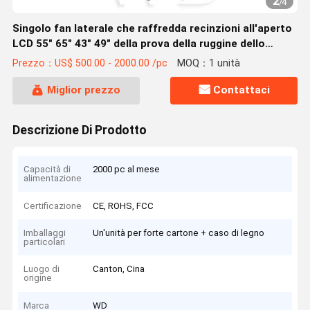
2
/
4
Singolo fan laterale che raffredda recinzioni all'aperto
LCD 55" 65" 43" 49" della prova della ruggine dello
schermo
Prezzo：US$ 500.00 - 2000.00 /pc
MOQ：1 unità
Miglior prezzo
Contattaci
Descrizione Di Prodotto
Capacità di
2000 pc al mese
alimentazione
Certificazione
CE, ROHS, FCC
Imballaggi
Un'unità per forte cartone + caso di legno
particolari
Luogo di
Canton, Cina
origine
Marca
WD