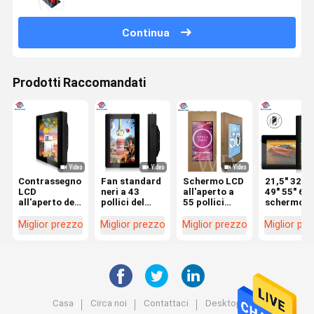
Continua
Prodotti Raccomandati
Contrassegno
Fan standard
Schermo LCD
21,5" 32" 4
LCD
neri a 43
all'aperto a
49" 55" 65"
all'aperto del
pollici del
55 pollici
schermo
CMS IP55
contrassegno
2500nits
all'aperto 
Digital per la
LCD
affinchè
visualizza
Miglior prezzo
Miglior prezzo
Miglior prezzo
Miglior pr
pubblicità
all'aperto
pubblicità
digitale
verticale/esposizione
fissato al
visualizzino il
verticale o
orizzontale
muro
contenuto di
orizzontal
verticale di
media
montato
Digital che
raffreddano
-10° a 55°
Casa
Circa noi
Contattaci
Desktop Site