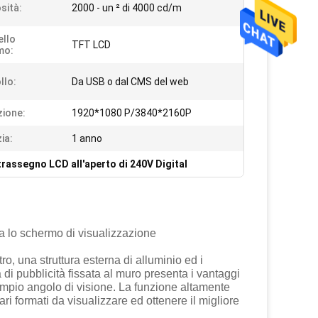
sità:
2000 - un ² di 4000 cd/m
ello
TFT LCD
mo:
llo:
Da USB o dal CMS del web
zione:
1920*1080 P/3840*2160P
ia:
1 anno
rassegno LCD all'aperto di 240V Digital
ia lo schermo di visualizzazione
o, una struttura esterna di alluminio ed i
a di pubblicità fissata al muro presenta i vantaggi
ampio angolo di visione. La funzione altamente
ri formati da visualizzare ed ottenere il migliore