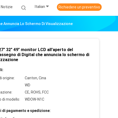
Italian
Notizie
Richiedere un preventivo
Che Annuncia Lo Schermo Di Visualizzazione
7" 32" 49" monitor LCD all'aperto del
assegno di Digital che annuncia lo schermo di
izzazione
i:
i origine:
Canton, Cina
WD
cazione:
CE, ROHS, FCC
 di modello:
WDOW-N1C
i di pagamento e spedizione: