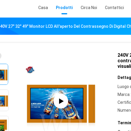
Casa
Prodotti
Circa Noi
Contattici
40V 27" 32" 49" Monitor LCD All'aperto Del Contrassegno Di Digital 
240V 2
contr
visual
Dettagl
Luogo d
Marca:
Certifi
Numero
Termin