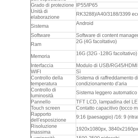
Grado di protezione
IP55/IP65
Unità di
RK3288)/A40/3188/3399 ecc
elaborazione
Android
Sistema
Software
Software di content manag
2G (4G facoltativo)
Ram
16G (32G -128G facoltativo)
Memoria
Interfaccia
Modulo di USB/RG45/HDMI
WIFI
Sì
Controllo della
Sistema di raffreddamento di 
temperatura
condizionamento d'aria
Controllo di
Sistema leggero automatico
luminosità
Pannello
TFT LCD, lampadina del L
Touch screen
Contatto capacitivo (tocco mu
Rapporto
9:16 (paesaggio) /16: 9 (ritra
dell'esposizione
Risoluzione
1920x1080px, 3840x2160p
massima