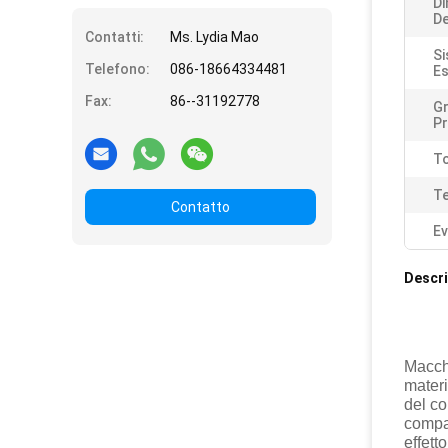
D
De
Contatti:
Ms. Lydia Mao
Si
Telefono:
086-18664334481
Es
Fax:
86--31192778
Gr
Pr
T
Te
Contatto
Ev
Descri
Macchi
materi
del co
compat
effett