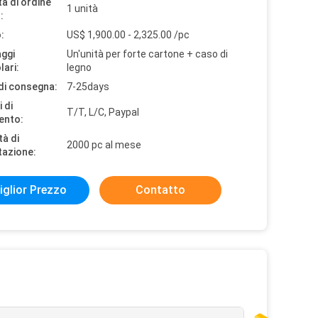
à di ordine
1 unità
:
:
US$ 1,900.00 - 2,325.00 /pc
aggi
Un'unità per forte cartone + caso di
lari:
legno
di consegna:
7-25days
 di
T/T, L/C, Paypal
ento:
tà di
2000 pc al mese
tazione:
iglior Prezzo
Contatto