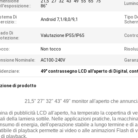
imensione
21,5" 27" 32" 43" 49" 55" 65" 75"
Lumino
ll'esposizione::
86"
stema Di
Tipo D
Android 7,1/8,0/9,1
ercizio::
Scher
ado Di
Valutazione IP55/IP65
Contro
otezione:
occo:
Non tocco
Risolu
nsione Nominale:
AC100-240V
Garanz
idenziare:
49" contrassegno LCD all'aperto di Digital
,
cont
zione di prodotto
21,5" 27" 32" 43" 49" monitor all'aperto che annunc
na di pubblicità LCD all'aperto, ha temperato la copertina di vetr
ali della lamiera sottile. Nelle applicazioni pratiche, la macchin
nsumo di energia, dell'operazione stabile a lungo termine e di 
ibile di playback permette ai video o alle animazioni Flash di va
o di playback.