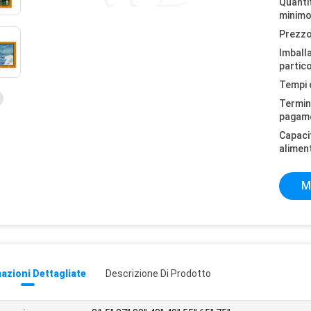
Quantit
minimo
Prezzo
Imball
partico
Tempi 
Termini
pagam
Capaci
alimen
M
azioni Dettagliate
Descrizione Di Prodotto