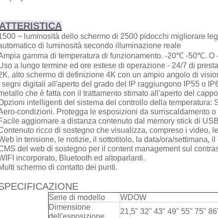
ATTERISTICA
1500 ~ luminosità dello schermo di 2500 pidocchi migliorare legg
automatico di luminosità secondo illuminazione reale
Ampia gamma di temperatura di funzionamento. -20℃ -50℃. O
Uso a lungo termine ed ore estese di operazione - 24/7 di prest
2K, alto schermo di definizione 4K con un ampio angolo di visi
I segni digitali all'aperto del grado del IP raggiungono IP55 o 
metallo che è fatta con il trattamento stimato all'aperto del cappo
Opzioni intelligenti del sistema del controllo della temperatura:
Aero-condizioni. Protegga le esposizioni da surriscaldamento o
Facile aggiornare a distanza contenuto dal memory stick di USB 
Contenuto ricco di sostegno che visualizza, compreso i video, le 
Web in tensione, le notizie, il sottotitolo, la data/ora/settimana, i
CMS del web di sostegno per il content management sul contra
WIFI incorporato, Bluetooth ed altoparlanti.
Multi schermo di contatto dei punti.
SPECIFICAZIONE
Serie di modello
WDOW
Dimensione
21,5" 32" 43" 49" 55" 75" 86
dell'esposizione