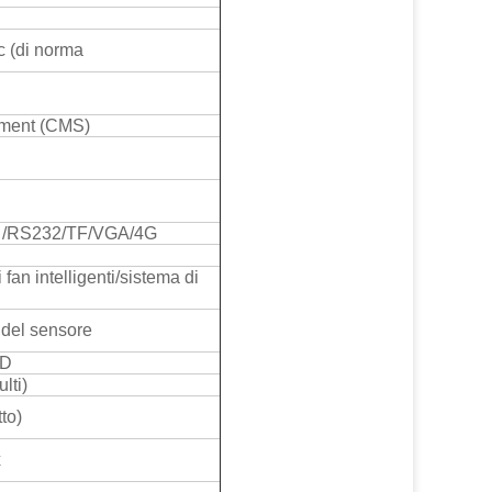
 (di norma
ement (CMS)
 /RS232/TF/VGA/4G
fan intelligenti/sistema di
 del sensore
ED
lti)
tto)
x