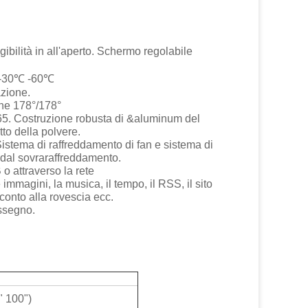
ibilità in all'aperto. Schermo regolabile
 -30℃ -60℃
azione.
one 178°/178°
IP65. Costruzione robusta di &aluminum del
tto della polvere.
 Sistema di raffreddamento di fan e sistema di
 dal sovraraffreddamento.
o attraverso la rete
immagini, la musica, il tempo, il RSS, il sito
l conto alla rovescia ecc.
ssegno.
" 100")