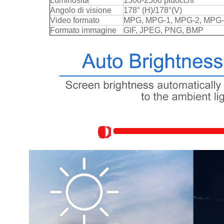
Luminosità
1500-2500 pidocchi
Angolo di visione
178° (H)/178°(V)
Video formato
MPG, MPG-1, MPG-2, MPG-4
Formato immagine
GIF, JPEG, PNG, BMP