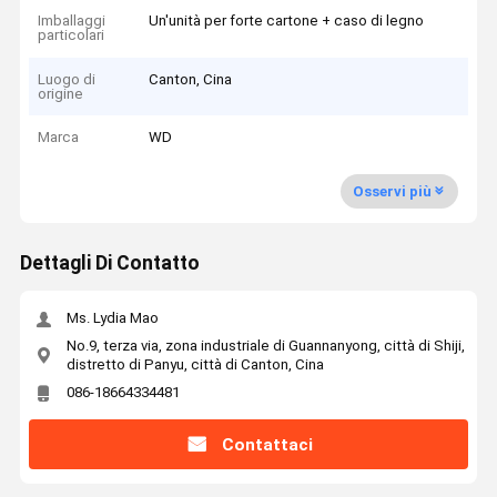
Imballaggi
Un'unità per forte cartone + caso di legno
particolari
Luogo di
Canton, Cina
origine
Marca
WD
Osservi più
Dettagli Di Contatto
Ms. Lydia Mao
No.9, terza via, zona industriale di Guannanyong, città di Shiji,
distretto di Panyu, città di Canton, Cina
086-18664334481
Contattaci