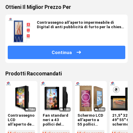
Ottieni Il Miglior Prezzo Per
Contrassegno all'aperto impermeabile di
Digital di anti pubblicità di furto per la chiesa
del parco della scuola
Continua
Prodotti Raccomandati
Contrassegno
Fan standard
Schermo LCD
21,5" 32" 4
LCD
neri a 43
all'aperto a
49" 55" 65"
all'aperto del
pollici del
55 pollici
schermo
CMS IP55
contrassegno
2500nits
all'aperto 