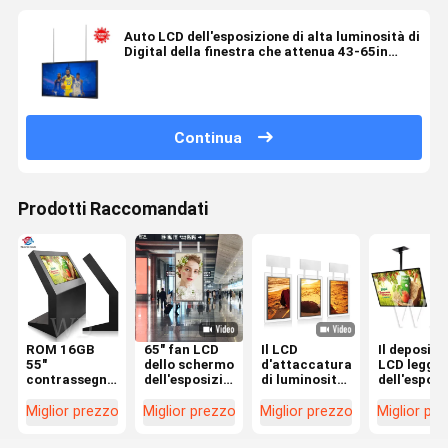
Auto LCD dell'esposizione di alta luminosità di
Digital della finestra che attenua 43-65in
sottili eccellenti
Continua
Prodotti Raccomandati
ROM 16GB
65" fan LCD
Il LCD
Il deposito
55"
dello schermo
d'attaccatura
LCD leggibi
contrassegno
dell'esposizione
di luminosità
dell'esposi
LCD
della finestra
alta
di alta
all'aperto
4K che
visualizza gli
luminosità
Miglior prezzo
Miglior prezzo
Miglior prezzo
Miglior pr
multi
raffreddano
schermi
luce solare
Languange
controllo a
doppi con
3500