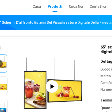
Casa
Prodotti
Circa Noi
Contattici
" Schermi D'affronto Esterni Del Visualizzatore Digitale Della Finest
65" sc
digita
Dettagl
Luogo d
Marca:
Certifi
Numero
Termin
Quantit