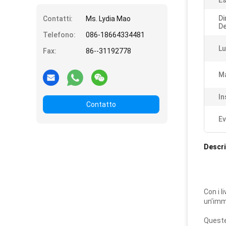
Es
D
Contatti:
Ms. Lydia Mao
De
Telefono:
086-18664334481
Lu
Fax:
86--31192778
Ma
In
Contatto
Ev
Descri
Con i l
un'imma
Queste 