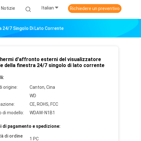
Italian
Notizie
Richiedere un preventivo
ra 24/7 Singolo Di Lato Corrente
hermi d'affronto esterni del visualizzatore
le della finestra 24/7 singolo di lato corrente
i:
i origine:
Canton, Cina
WD
cazione:
CE, ROHS, FCC
 di modello:
WDAW-N1B1
i di pagamento e spedizione:
à di ordine
1 PC