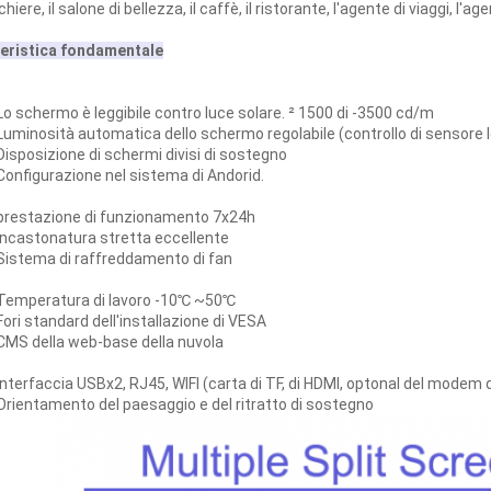
hiere, il salone di bellezza, il caffè, il ristorante, l'agente di viaggi, l'
eristica fondamentale
Lo schermo è leggibile contro luce solare. ² 1500 di -3500 cd/m
Luminosità automatica dello schermo regolabile (controllo di sensore 
Disposizione di schermi divisi di sostegno
Configurazione nel sistema di Andorid.
prestazione di funzionamento 7x24h
Incastonatura stretta eccellente
Sistema di raffreddamento di fan
Temperatura di lavoro -10℃ ~50℃
Fori standard dell'installazione di VESA
CMS della web-base della nuvola
Interfaccia USBx2, RJ45, WIFI (carta di TF, di HDMI, optonal del modem d
Orientamento del paesaggio e del ritratto di sostegno