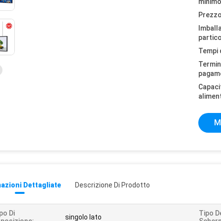
minimo
Prezzo
Imball
partico
Tempi 
Termini
pagam
Capaci
alimen
M
azioni Dettagliate
Descrizione Di Prodotto
po Di
Tipo D
singolo lato