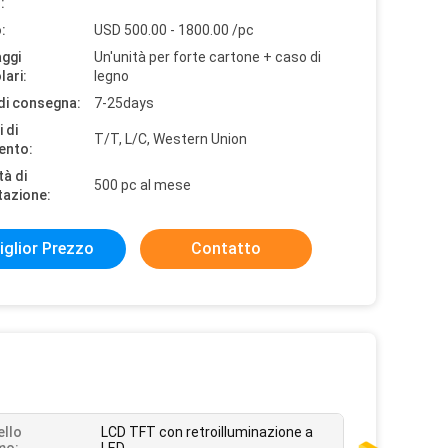
:
:
USD 500.00 - 1800.00 /pc
aggi
Un'unità per forte cartone + caso di
lari:
legno
di consegna:
7-25days
 di
T/T, L/C, Western Union
ento:
tà di
500 pc al mese
tazione:
iglior Prezzo
Contatto
ello
LCD TFT con retroilluminazione a