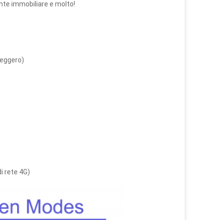
agente immobiliare e molto!
leggero)
i rete 4G)