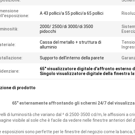
posizione:
Scher
imensione
A 43 pollici/a 55 pollici/a 65 pollici
Risolu
ll'esposizione:
2000/ 2500/di 3000/di 3500
Sistem
minosità:
pidocchi
Eserci
Cassa del metallo + struttura di
Tensio
teriale:
alluminio
Ingres
stallazione:
Supporto dell'interno della parete
Garanz
65" visualizzatore digitale d'affronto esterno d
idenziare:
Singolo visualizzatore digitale della finestra la
zione di prodotto
65" esternamente affrontando gli schermi 24/7 del visualizzat
ivelli di luminosità che variano dal ² di 2500-3500 cd/m, le affissioni a cr
gine visibile al sole che è facile da vedere nelle finestre anteriori del d
esposizioni sono perfette per le finestre del negozio come la banca, l'otti