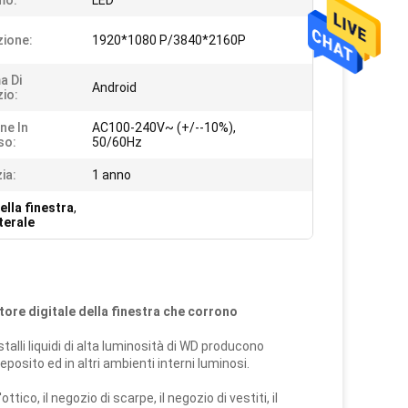
mo:
LED
zione:
1920*1080 P/3840*2160P
a Di
Android
zio:
ne In
AC100-240V~ (+/--10%),
so:
50/60Hz
ia:
1 anno
ella finestra
,
terale
ore digitale della finestra che corrono
istalli liquidi di alta luminosità di WD producono
eposito ed in altri ambienti interni luminosi.
co, il negozio di scarpe, il negozio di vestiti, il