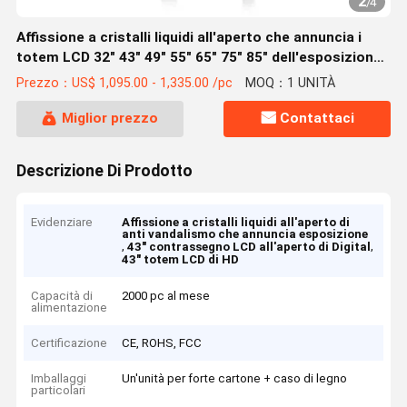
2
/
4
Affissione a cristalli liquidi all'aperto che annuncia i
totem LCD 32" 43" 49" 55" 65" 75" 85" dell'esposizione
HD
Prezzo：US$ 1,095.00 - 1,335.00 /pc
MOQ：1 UNITÀ
Miglior prezzo
Contattaci
Descrizione Di Prodotto
Evidenziare
Affissione a cristalli liquidi all'aperto di
anti vandalismo che annuncia esposizione
,
,
43" contrassegno LCD all'aperto di Digital
43" totem LCD di HD
Capacità di
2000 pc al mese
alimentazione
Certificazione
CE, ROHS, FCC
Imballaggi
Un'unità per forte cartone + caso di legno
particolari