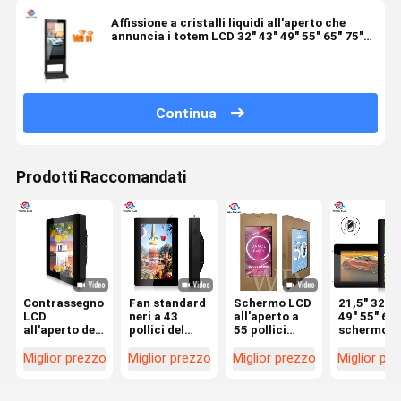
Affissione a cristalli liquidi all'aperto che
annuncia i totem LCD 32" 43" 49" 55" 65" 75"
85" dell'esposizione HD
Continua
Prodotti Raccomandati
Contrassegno
Fan standard
Schermo LCD
21,5" 32" 4
LCD
neri a 43
all'aperto a
49" 55" 65"
all'aperto del
pollici del
55 pollici
schermo
CMS IP55
contrassegno
2500nits
all'aperto 
Digital per la
LCD
affinchè
visualizza
Miglior prezzo
Miglior prezzo
Miglior prezzo
Miglior pr
pubblicità
all'aperto
pubblicità
digitale
verticale/esposizione
fissato al
visualizzino il
verticale o
orizzontale
muro
contenuto di
orizzontal