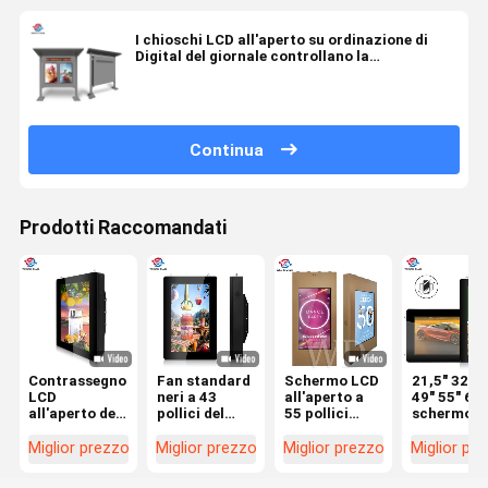
I chioschi LCD all'aperto su ordinazione di
Digital del giornale controllano la
progettazione a 55 pollici del baldacchino di X
2
Continua
Prodotti Raccomandati
Contrassegno
Fan standard
Schermo LCD
21,5" 32" 4
LCD
neri a 43
all'aperto a
49" 55" 65"
all'aperto del
pollici del
55 pollici
schermo
CMS IP55
contrassegno
2500nits
all'aperto 
Digital per la
LCD
affinchè
visualizza
Miglior prezzo
Miglior prezzo
Miglior prezzo
Miglior pr
pubblicità
all'aperto
pubblicità
digitale
verticale/esposizione
fissato al
visualizzino il
verticale o