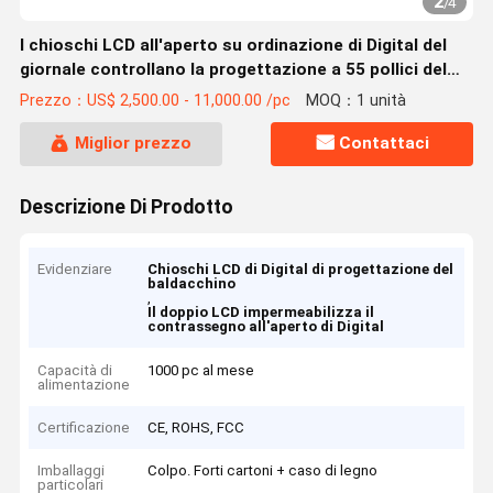
2
/
4
I chioschi LCD all'aperto su ordinazione di Digital del
giornale controllano la progettazione a 55 pollici del
baldacchino di X 2
Prezzo：US$ 2,500.00 - 11,000.00 /pc
MOQ：1 unità
Miglior prezzo
Contattaci
Descrizione Di Prodotto
Evidenziare
Chioschi LCD di Digital di progettazione del
baldacchino
,
Il doppio LCD impermeabilizza il
contrassegno all'aperto di Digital
Capacità di
1000 pc al mese
alimentazione
Certificazione
CE, ROHS, FCC
Imballaggi
Colpo. Forti cartoni + caso di legno
particolari