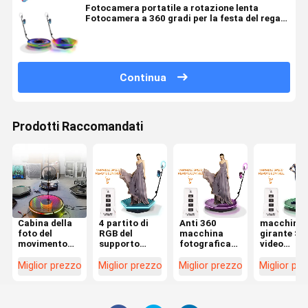
Fotocamera portatile a rotazione lenta
Fotocamera a 360 gradi per la festa del regalo
di Natale
Continua
Prodotti Raccomandati
Cabina della
4 partito di
Anti 360
macchina
foto del
RGB del
macchina
girante Sel
movimento
supporto
fotografica
video
lento che gira
della cabina
girante
Photoboot
45° - angolo
della foto
d'agitazione
della cabi
Miglior prezzo
Miglior prezzo
Miglior prezzo
Miglior pr
135° per la
della persona
di
della foto 
persona 2
360 e
Smartphone
automatici
macchina
DSLR di
RGB della
automatici
sostegno
radio di