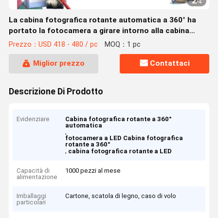
2
/
4
La cabina fotografica rotante automatica a 360° ha
portato la fotocamera a girare intorno alla cabina
fotografica
Prezzo：USD 418 - 480 / pc
MOQ：1 pc
Miglior prezzo
Contattaci
Descrizione Di Prodotto
Evidenziare
Cabina fotografica rotante a 360°
automatica
,
fotocamera a LED Cabina fotografica
rotante a 360°
,
cabina fotografica rotante a LED
Capacità di
1000 pezzi al mese
alimentazione
Imballaggi
Cartone, scatola di legno, caso di volo
particolari