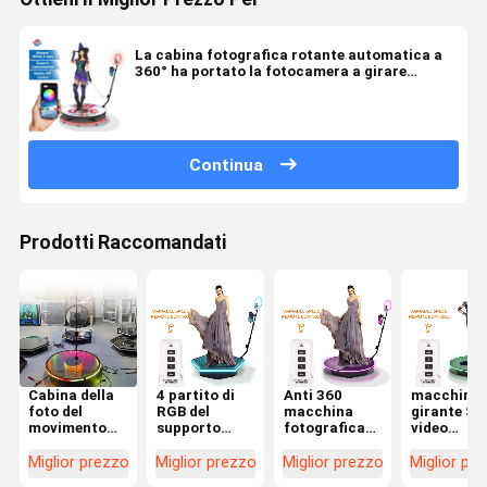
La cabina fotografica rotante automatica a
360° ha portato la fotocamera a girare
intorno alla cabina fotografica
Continua
Prodotti Raccomandati
Cabina della
4 partito di
Anti 360
macchina
foto del
RGB del
macchina
girante Sel
movimento
supporto
fotografica
video
lento che gira
della cabina
girante
Photoboot
45° - angolo
della foto
d'agitazione
della cabi
Miglior prezzo
Miglior prezzo
Miglior prezzo
Miglior pr
135° per la
della persona
di
della foto 