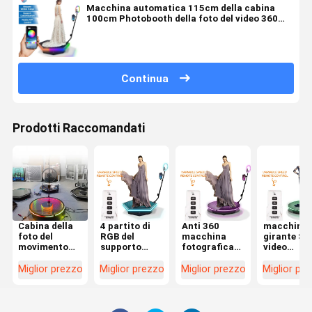
Macchina automatica 115cm della cabina
100cm Photobooth della foto del video 360
della macchina fotografica
Continua
Prodotti Raccomandati
Cabina della
4 partito di
Anti 360
macchina
foto del
RGB del
macchina
girante Sel
movimento
supporto
fotografica
video
lento che gira
della cabina
girante
Photoboot
45° - angolo
della foto
d'agitazione
della cabi
Miglior prezzo
Miglior prezzo
Miglior prezzo
Miglior pr
135° per la
della persona
di
della foto 
persona 2
360 e
Smartphone
automatici
macchina
DSLR di
RGB della
automatici
sostegno
radio di