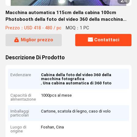
2
/
4
Macchina automatica 115cm della cabina 100cm
Photobooth della foto del video 360 della macchina
fotografica
Prezzo：USD 418 - 480 / pc
MOQ：1 PC
Miglior prezzo
Contattaci
Descrizione Di Prodotto
Evidenziare
Cabina della foto del video 360 della
macchina fotografica
,
Una cabina automatica di 360 foto
Capacità di
1000pcs al mese
alimentazione
Imballaggi
Cartone, scatola di legno, caso di volo
particolari
Luogo di
Foshan, Cina
origine