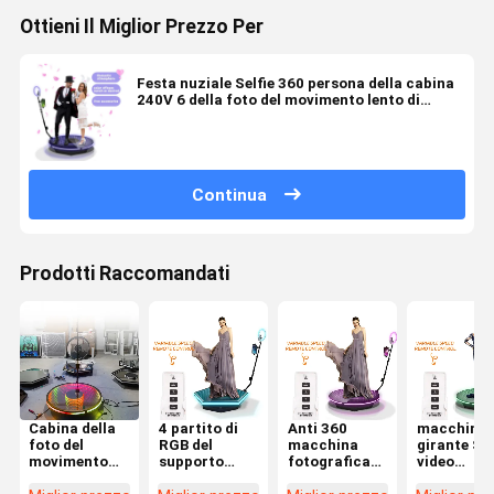
Ottieni Il Miglior Prezzo Per
Festa nuziale Selfie 360 persona della cabina
240V 6 della foto del movimento lento di
grado
Continua
Prodotti Raccomandati
Cabina della
4 partito di
Anti 360
macchina
foto del
RGB del
macchina
girante Sel
movimento
supporto
fotografica
video
lento che gira
della cabina
girante
Photoboot