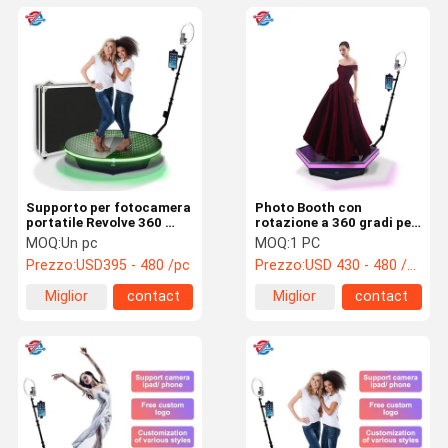
Supporto per fotocamera
Photo Booth con
portatile Revolve 360 ​​
rotazione a 360 gradi per
Photo Booth con video
4 persone 80 cm 100 cm
MOQ:
Un pc
MOQ:
1 PC
leggero per scattare foto
115 cm Fotocamera
Prezzo:
USD395 - 480 /pc
Prezzo:
USD 430 - 480 /pc
rotante a rotazione lenta
per feste
Miglior
contact
Miglior
contact
prezzo
prezzo