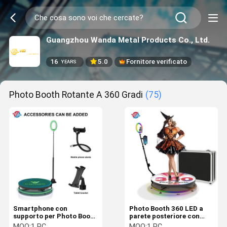
Guangzhou Wanda Metal Products Co., Ltd.
16
5.0
Fornitore verificato
YEARS
Photo Booth Rotante A 360 Gradi
(75)
Smartphone con
Photo Booth 360 LED a
supporto per Photo Booth
parete posteriore con
girevole a 360° senza fili
luce a goccia per la festa
MOQ:
1 PC
MOQ:
1 PC