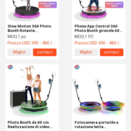
Slow Motion 360 Photo
Phone App Control 360
Booth Rotante
Photo Booth girevole 40"
Portafotocamera Rgb
100 cm Piattaforma in
MOQ:
1 pc
MOQ:
1 PC
Automatico Macchina
vetro girevole
Prezzo:
USD 390 - 480 /pc
Prezzo:
USD 430 - 480 /pc
per Feste e Matrimoni
automatica con luce
anulare
Miglior
contact
Miglior
contact
prezzo
prezzo
Casa
Prodotti
Circa Noi
Giro Della
Fabbrica
Photo Booth da 80 cm
Fotocamera portatile a
Realizzazione di video
rotazione lenta