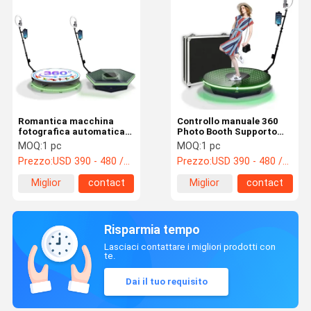
Romantica macchina
Controllo manuale 360 ​​
fotografica automatica a
Photo Booth Supporto
360 gradi Video Photo
girevole Macchina
MOQ:
1 pc
MOQ:
1 pc
Booth Machine 360 ​​
fotografica automatica
Prezzo:
USD 390 - 480 /pc
Prezzo:
USD 390 - 480 /pc
Photobooth
per matrimoni
Miglior
contact
Miglior
contact
prezzo
prezzo
Risparmia tempo
Lasciaci contattare i migliori prodotti con
te.
Dai il tuo requisito