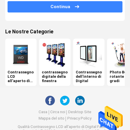
Continua
Contrassegno fissato al muro di Digital
chiosco di temperatura di riconoscimento di fronte
Le Nostre Categorie
lavagna interattiva digitale
tavolino da salotto astuto di tocco
Contrassegno
contrassegno
Contrassegno
Photo Boo
LCD
digitale della
dell'interno di
rotante a 
all'aperto di
finestra
Digital
gradi
Digital
Casa
Circa noi
Desktop Site
Mappa del sito
Privacy Policy
Qualità
Contrassegno LCD all'aperto di Digital
Fabbrica