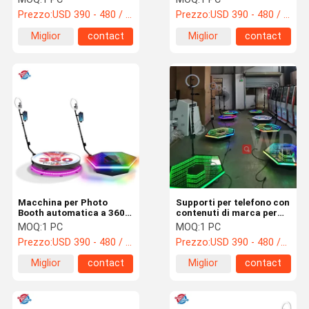
di nozze
Prezzo:
USD 390 - 480 / pc
Prezzo:
USD 390 - 480 / pc
Miglior
contact
Miglior
contact
prezzo
prezzo
Macchina per Photo
Supporti per telefono con
Booth automatica a 360
contenuti di marca per
gradi con Selfie Video
fotocamera girevole a
MOQ:
1 PC
MOQ:
1 PC
Photobooth rotante per
360 gradi con
Prezzo:
USD 390 - 480 / pc
Prezzo:
USD 390 - 480 /pc
feste
piattaforma in metallo
Miglior
contact
Miglior
contact
prezzo
prezzo