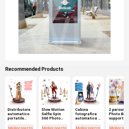
Recommended Products
Distributore
Slow Motion
Cabina
2 persone 
automatico
Selfie Spin
fotografica
​​Photo Boo
portatile
360 Photo
automatica a
supporto
della cabina
Booth
360 gradi
girevole
della foto di
Machine per
Controllo
supporti p
Miglior prezzo
Miglior prezzo
Miglior prezzo
Miglior pre