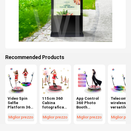
Recommended Products
Video Spin
115cm 360
App Control
Telecoma
Selfie
Cabina
360 Photo
wireless
Platform 360
fotografica
Booth
versatile p
Cabina
rotante con
Macchina al
cabina
fotografica
luce anulare a
rallentatore
fotografic
Miglior prezzo
Miglior prezzo
Miglior prezzo
Miglior pre
automatica
LED Controllo
rotante
girevole a 
con supporto
wireless
automatica
gradi
rotante
Selfie o video
wireless