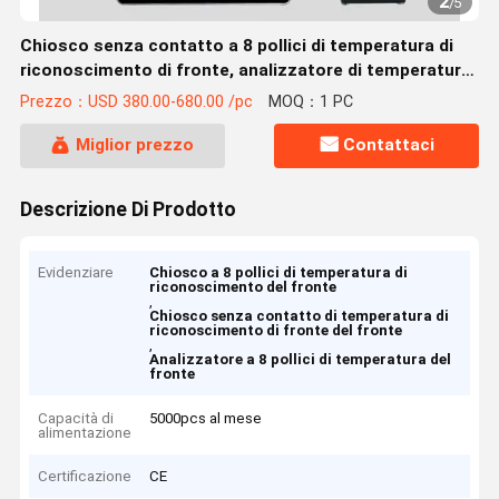
2
/
5
Chiosco senza contatto a 8 pollici di temperatura di
riconoscimento di fronte, analizzatore di temperatura
del fronte
Prezzo：USD 380.00-680.00 /pc
MOQ：1 PC
Miglior prezzo
Contattaci
Descrizione Di Prodotto
Evidenziare
Chiosco a 8 pollici di temperatura di
riconoscimento del fronte
,
Chiosco senza contatto di temperatura di
riconoscimento di fronte del fronte
,
Analizzatore a 8 pollici di temperatura del
fronte
Capacità di
5000pcs al mese
alimentazione
Certificazione
CE