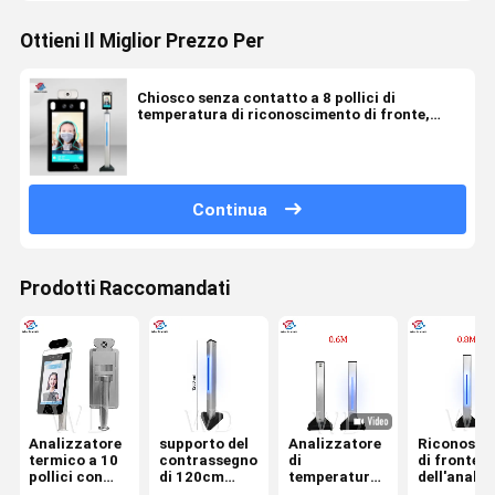
Ottieni Il Miglior Prezzo Per
Chiosco senza contatto a 8 pollici di
temperatura di riconoscimento di fronte,
analizzatore di temperatura del fronte
Continua
Prodotti Raccomandati
Analizzatore
supporto del
Analizzatore
Riconosci
termico a 10
contrassegno
di
di fronte
pollici con
di 120cm
temperatura
dell'anali
riconoscimento
Digital
del fronte del
del termal