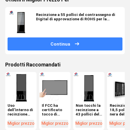
Recinzione a 55 pollici del contrassegno di
Digital di approvazione di ROHS per la
pubblicità del giocatore
Continua
Prodotti Raccomandati
Uso
Il FCC ha
Non tocchi la
Recinzione
dell'interno di
certificato
recinzione a
18,5 pollic
recinzione
tocco di
43 pollici del
nera del
LCD del
recinzioni del
contrassegno
contrasse
monitor del
touch screen
di Digital di
di Digital d
Miglior prezzo
Miglior prezzo
Miglior prezzo
Miglior pr
certificato
della lamiera
certificazione
16:9 per lo