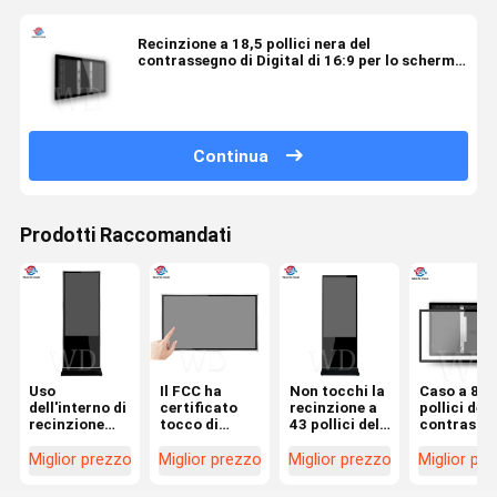
Recinzione a 18,5 pollici nera del
contrassegno di Digital di 16:9 per lo schermo
LCD
Continua
Prodotti Raccomandati
Uso
Il FCC ha
Non tocchi la
Caso a 86
dell'interno di
certificato
recinzione a
pollici del
recinzione
tocco di
43 pollici del
contrasse
LCD del
recinzioni del
contrassegno
di Digital
monitor del
touch screen
di Digital di
dell'alto CE
Miglior prezzo
Miglior prezzo
Miglior prezzo
Miglior pr
certificato
della lamiera
certificazione
vetro di
75in del CE di
sottile 70mm
del FCC
Difinition 