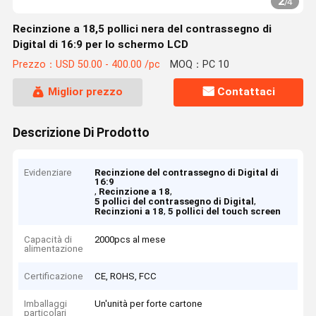
2
/
4
Recinzione a 18,5 pollici nera del contrassegno di
Digital di 16:9 per lo schermo LCD
Prezzo：USD 50.00 - 400.00 /pc
MOQ：PC 10
Miglior prezzo
Contattaci
Descrizione Di Prodotto
Evidenziare
Recinzione del contrassegno di Digital di
16:9
,
,
Recinzione a 18
,
5 pollici del contrassegno di Digital
,
Recinzioni a 18
5 pollici del touch screen
Capacità di
2000pcs al mese
alimentazione
Certificazione
CE, ROHS, FCC
Imballaggi
Un'unità per forte cartone
particolari