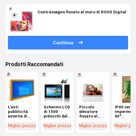
Contrassegno fissato al muro di ROHS Digital
Continua
Prodotti Raccomandati
L'anti
Schermo LCD
Piccolo
IP65 vertic
pubblicità
di 1500
elevatore
impermeab
esterna di
pidocchi del
fissato al
65"
vandalismo
contrassegno
muro del
contrasse
IP65 Digital
fissato al
contrassegno
fissato al
Miglior prezzo
Miglior prezzo
Miglior prezzo
Miglior pr
scherma
muro
di Digital di
muro di
inossidabile
all'aperto a
23,6" 178
Digital