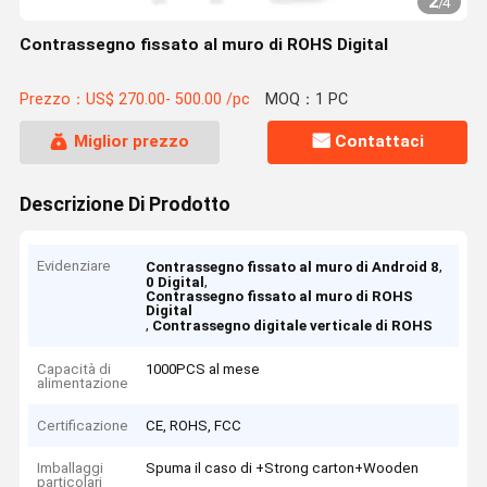
2
/
4
Contrassegno fissato al muro di ROHS Digital
Prezzo：US$ 270.00- 500.00 /pc
MOQ：1 PC
Miglior prezzo
Contattaci
Descrizione Di Prodotto
Evidenziare
,
Contrassegno fissato al muro di Android 8
,
0 Digital
Contrassegno fissato al muro di ROHS
Digital
,
Contrassegno digitale verticale di ROHS
Capacità di
1000PCS al mese
alimentazione
Certificazione
CE, ROHS, FCC
Imballaggi
Spuma il caso di +Strong carton+Wooden
particolari