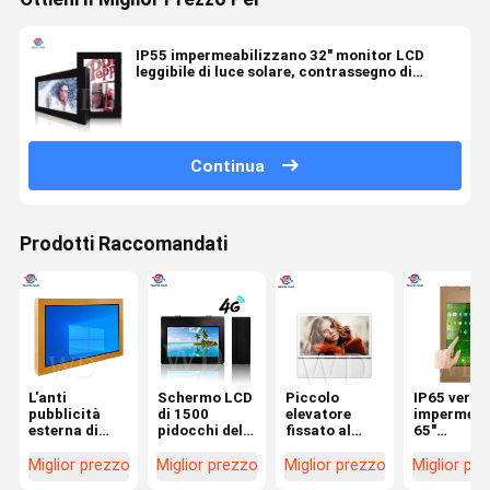
IP55 impermeabilizzano 32" monitor LCD
leggibile di luce solare, contrassegno di
Windows 10 Digital
Continua
Prodotti Raccomandati
L'anti
Schermo LCD
Piccolo
IP65 vertic
pubblicità
di 1500
elevatore
impermeab
esterna di
pidocchi del
fissato al
65"
vandalismo
contrassegno
muro del
contrasse
IP65 Digital
fissato al
contrassegno
fissato al
Miglior prezzo
Miglior prezzo
Miglior prezzo
Miglior pr
scherma
muro
di Digital di
muro di