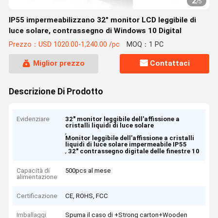
2
/
5
IP55 impermeabilizzano 32" monitor LCD leggibile di
luce solare, contrassegno di Windows 10 Digital
Prezzo：USD 1020.00-1,240.00 /pc
MOQ：1 PC
Miglior prezzo
Contattaci
Descrizione Di Prodotto
Evidenziare
32" monitor leggibile dell'affissione a
cristalli liquidi di luce solare
,
Monitor leggibile dell'affissione a cristalli
liquidi di luce solare impermeabile IP55
,
32" contrassegno digitale delle finestre 10
Capacità di
500pcs al mese
alimentazione
Certificazione
CE, ROHS, FCC
Imballaggi
Spuma il caso di +Strong carton+Wooden