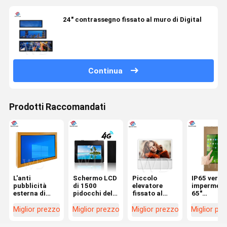
24" contrassegno fissato al muro di Digital
Continua
Prodotti Raccomandati
L'anti
Schermo LCD
Piccolo
IP65 vertic
pubblicità
di 1500
elevatore
impermeab
esterna di
pidocchi del
fissato al
65"
vandalismo
contrassegno
muro del
contrasse
IP65 Digital
fissato al
contrassegno
fissato al
Miglior prezzo
Miglior prezzo
Miglior prezzo
Miglior pr
scherma
muro
di Digital di
muro di
inossidabile
all'aperto a
23,6" 178
Digital