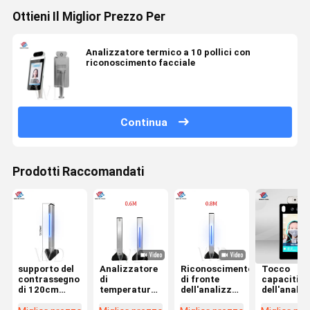
Ottieni Il Miglior Prezzo Per
Analizzatore termico a 10 pollici con
riconoscimento facciale
Continua
Prodotti Raccomandati
supporto del
Analizzatore
Riconoscimento
Tocco
contrassegno
di
di fronte
capacitivo
di 120cm
temperatura
dell'analizzatore
dell'anali
Digital
del fronte del
del termale
termico