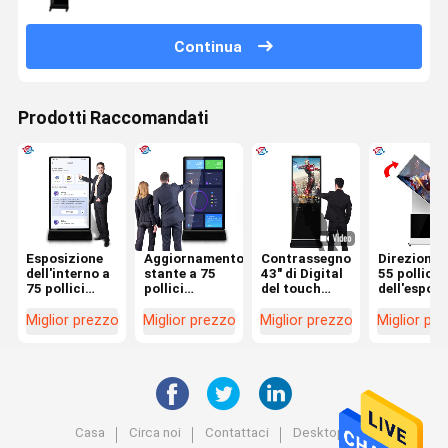
Continua
Prodotti Raccomandati
Esposizione
Aggiornamento
Contrassegno
Direzione 
dell'interno a
stante a 75
43" di Digital
55 pollici
75 pollici
pollici
del touch
dell'esposi
Logo Print del
commerciale
screen di
dell'interr
contrassegno
LCD
interazione
a chiave
Miglior prezzo
Miglior prezzo
Miglior prezzo
Miglior pr
di Digital di
dell'interno
nei luoghi
Digital del
ampio
della rete del
pubblici
contrasse
formato
visualizzatore
dell'intern
digitale
del CMS u
fra il
verticale
orizzontal
Casa
Circa noi
Contattaci
Desktop Site