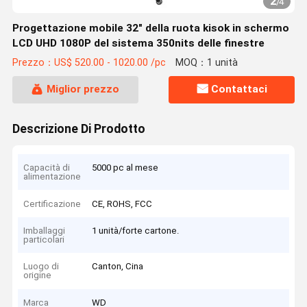
2
/
4
Progettazione mobile 32" della ruota kisok in schermo
LCD UHD 1080P del sistema 350nits delle finestre
Prezzo：US$ 520.00 - 1020.00 /pc
MOQ：1 unità
Miglior prezzo
Contattaci
Descrizione Di Prodotto
Capacità di
5000 pc al mese
alimentazione
Certificazione
CE, ROHS, FCC
Imballaggi
1 unità/forte cartone.
particolari
Luogo di
Canton, Cina
origine
Marca
WD