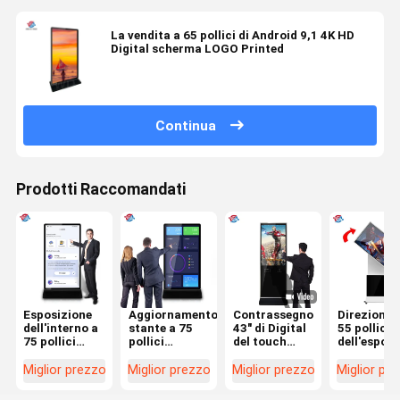
La vendita a 65 pollici di Android 9,1 4K HD
Digital scherma LOGO Printed
Continua
Prodotti Raccomandati
Esposizione
Aggiornamento
Contrassegno
Direzione 
dell'interno a
stante a 75
43" di Digital
55 pollici
75 pollici
pollici
del touch
dell'esposi
Logo Print del
commerciale
screen di
dell'interr
contrassegno
LCD
interazione
a chiave
Miglior prezzo
Miglior prezzo
Miglior prezzo
Miglior pr
di Digital di
dell'interno
nei luoghi
Digital del
ampio
della rete del
pubblici
contrasse