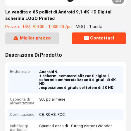
2
/
4
La vendita a 65 pollici di Android 9,1 4K HD Digital
scherma LOGO Printed
Prezzo：US$ 700.00 - 1,000.00 /pc
MOQ：1 unità
Miglior prezzo
Contattaci
Descrizione Di Prodotto
Evidenziare
,
Android 9
,
1 schermi commercializzanti digitali
schermi commercializzanti digitali di 4K
HD
,
esposizione digitale del totem di 4K HD
Capacità di
300 pc al mese
alimentazione
Certificazione
CE, ROHS, FCC
Imballaggi
Spuma il caso di +Strong carton+Wooden
particolari