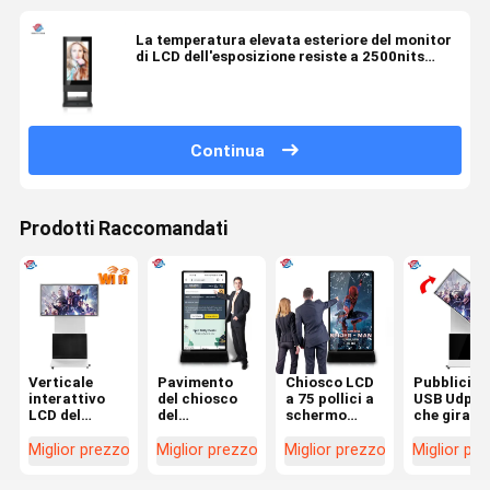
La temperatura elevata esteriore del monitor
di LCD dell'esposizione resiste a 2500nits
LVDS
Continua
Prodotti Raccomandati
Verticale
Pavimento
Chiosco LCD
Pubblicità 
interattivo
del chiosco
a 75 pollici a
USB Udpat
LCD del
del
schermo
che gira
chiosco del
contrassegno
pieno 4K UHD
annuncian
touch screen
del bene
dell'esposizione
il giocator
Miglior prezzo
Miglior prezzo
Miglior prezzo
Miglior pr
di rotazione
durevole 65in
che gioca
LCD del
di 180 gradi o
Digital che
1920x1080p
chiosco in