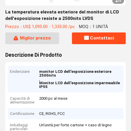
2
/
4
La temperatura elevata esteriore del monitor di LCD
dell'esposizione resiste a 2500nits LVDS
Prezzo：US$ 1,095.00 - 1,335.00 /pc
MOQ：1 UNITÀ
Miglior prezzo
Contattaci
Descrizione Di Prodotto
Evidenziare
monitor LCD dell'esposizione esteriore
2500nits
,
Monitor LCD dell'esposizione impermeabile
IP55
Capacità di
2000 pc al mese
alimentazione
Certificazione
CE, ROHS, FCC
Imballaggi
Un'unità per forte cartone + caso di legno
particolari