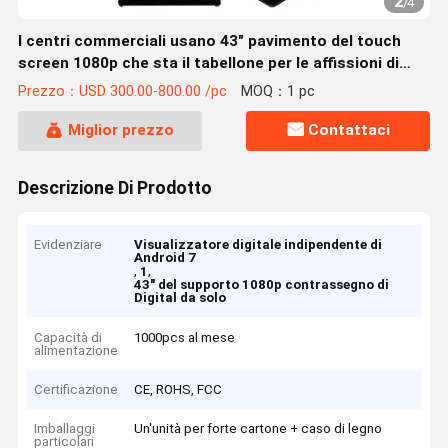
2
/
4
I centri commerciali usano 43" pavimento del touch
screen 1080p che sta il tabellone per le affissioni di
Wayfinding del contrassegno di Digital
Prezzo：USD 300.00-800.00 /pc
MOQ：1 pc
Miglior prezzo
Contattaci
Descrizione Di Prodotto
Evidenziare
Visualizzatore digitale indipendente di
Android 7
,
,
1
43" del supporto 1080p contrassegno di
Digital da solo
Capacità di
1000pcs al mese
alimentazione
Certificazione
CE, ROHS, FCC
Imballaggi
Un'unità per forte cartone + caso di legno
particolari