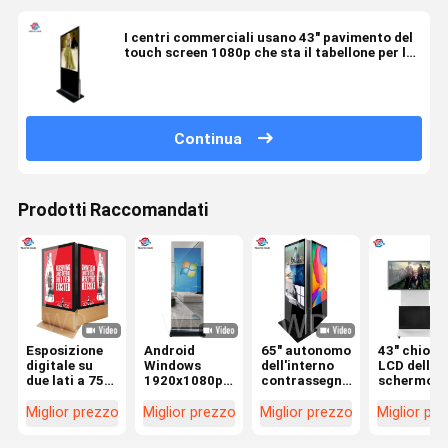
I centri commerciali usano 43" pavimento del
touch screen 1080p che sta il tabellone per le
affissioni di Wayfinding del contrassegno di
Digital
Continua
Prodotti Raccomandati
Esposizione
Android
65" autonomo
43" chiosc
digitale su
Windows
dell'interno
LCD dello
due lati a 75
1920x1080p
contrassegno
schermo d
pollici del
21,5"
di Digital
giocatore
chiosco per il
contrassegno
parteggiato
verticale
Miglior prezzo
Miglior prezzo
Miglior prezzo
Miglior pr
multi
astuto di
doppio,
orizzontal
schermo degli
Digital dello
esposizione
Vedio per