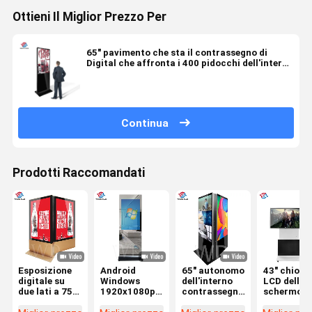
Ottieni Il Miglior Prezzo Per
65" pavimento che sta il contrassegno di
Digital che affronta i 400 pidocchi dell'interno
alto 1080P luminoso
Continua
Prodotti Raccomandati
Esposizione
Android
65" autonomo
43" chiosc
digitale su
Windows
dell'interno
LCD dello
due lati a 75
1920x1080p
contrassegno
schermo d
pollici del
21,5"
di Digital
giocatore