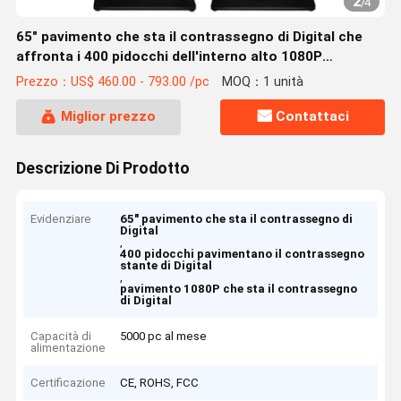
2
/
4
65" pavimento che sta il contrassegno di Digital che
affronta i 400 pidocchi dell'interno alto 1080P
luminoso
Prezzo：US$ 460.00 - 793.00 /pc
MOQ：1 unità
Miglior prezzo
Contattaci
Descrizione Di Prodotto
Evidenziare
65" pavimento che sta il contrassegno di
Digital
,
400 pidocchi pavimentano il contrassegno
stante di Digital
,
pavimento 1080P che sta il contrassegno
di Digital
Capacità di
5000 pc al mese
alimentazione
Certificazione
CE, ROHS, FCC