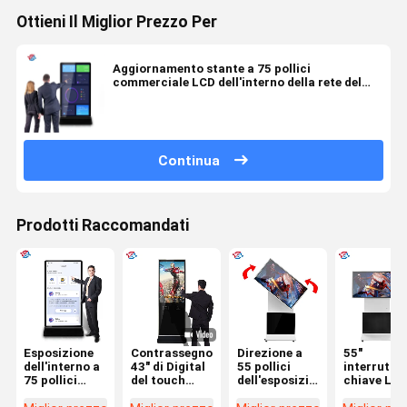
Ottieni Il Miglior Prezzo Per
Aggiornamento stante a 75 pollici
commerciale LCD dell'interno della rete del
visualizzatore digitale
Continua
Prodotti Raccomandati
Esposizione
Contrassegno
Direzione a
55"
dell'interno a
43" di Digital
55 pollici
interruttor
75 pollici
del touch
dell'esposizione
chiave LC
Logo Print del
screen di
dell'interruttore
girante del