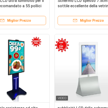
LCD ultra luminoso per il
Schermo LCD spesso 7.5cm
comandato a 55 pollici
sottile eccellente della vetri
blicità
alta luminosità con la lamp
del LED
Miglior Prezzo
Miglior Prezzo