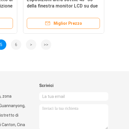
izione
della finestra monitor LCD su due
lati 350nits + 700nits luminoso
Miglior Prezzo
5
6
>
>>
Scrivici
a, zona
i Guannanyong,
distretto di
i Canton, Cina