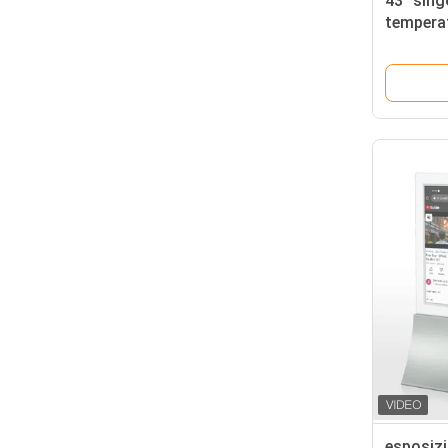
43" sing
temperat
luminos
dell'inte
esposizi