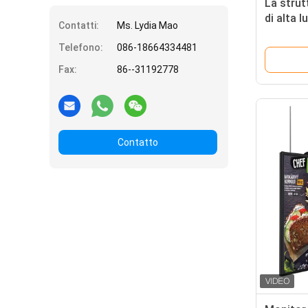
La strut
di alta 
Contatti:
Ms. Lydia Mao
55" 43" 
Telefono:
086-18664334481
dell'esp
splende
Fax:
86--31192778
Contatto