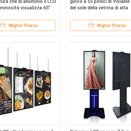
tura che di alluminio il LCD
gioco a 55 pollici di Visiable
luminosità visualizza 65"
del sole della vetrina di alta
Sun visibile del segno
luminosità 1500nits del mon
osizione della pubblicità
esterno LCD di Digital di so
Miglior Prezzo
Miglior Prezzo