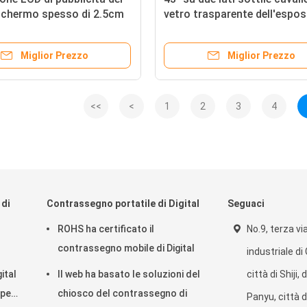
schermo spesso di 2.5cm
vetro trasparente dell'espos
ità bancarie ultra sottili
di LCD di alta luminosità
Miglior Prezzo
Miglior Prezzo
<<
<
1
2
3
4
 di
Contrassegno portatile di Digital
Seguaci
ROHS ha certificato il
No.9, terza vi
contrassegno mobile di Digital
industriale d
ital
Il web ha basato le soluzioni del
città di Shiji, 
 per
chiosco del contrassegno di
Panyu, città d