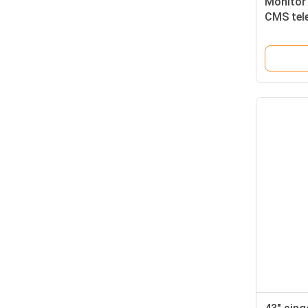
Monitor 
CMS tele
della pub