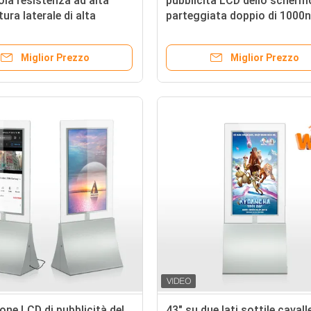
ola resistenza ad alta
pubblicità LCD dello scherm
ura laterale di alta
parteggiata doppio di 1000n
ità del contrassegno
700nits per il salone di mod
rno di Digital
Miglior Prezzo
Miglior Prezzo
one LCD di pubblicità del
43" su due lati sottile cavall