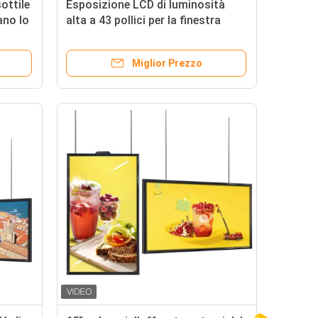
sottile
Esposizione LCD di luminosità
ano lo
alta a 43 pollici per la finestra
anteriore del deposito/le attività
bancarie/aeroporto
Miglior Prezzo