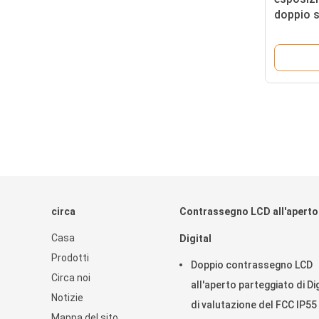
doppio 
per attiv
circa
Contrassegno LCD all'aperto
Casa
Digital
Prodotti
Doppio contrassegno LCD
Circa noi
all'aperto parteggiato di Dig
Notizie
di valutazione del FCC IP55
Mappa del sito