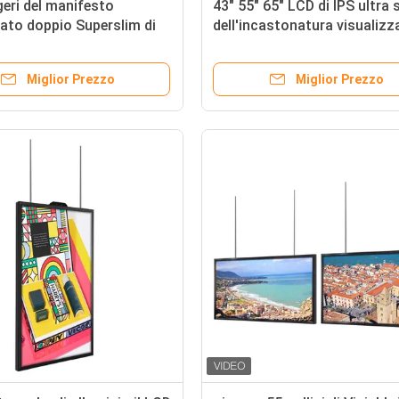
geri del manifesto
43" 55" 65" LCD di IPS ultra 
ato doppio Superslim di
dell'incastonatura visualizz
Digital 55" 43"
schermo doppio
Miglior Prezzo
Miglior Prezzo