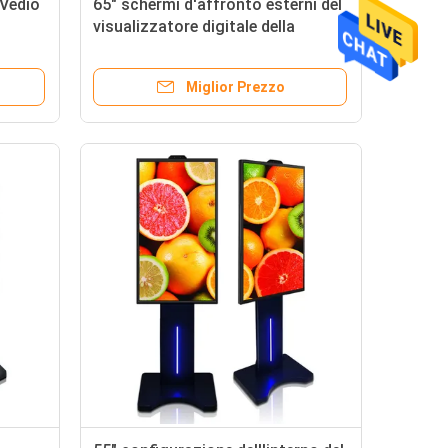
 Vedio
65" schermi d'affronto esterni del
visualizzatore digitale della
itor
finestra 24/7 singolo di lato
stegno
corrente
Miglior Prezzo