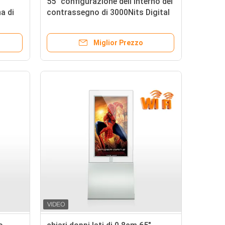
55" configurazione dell'interno del
na di
contrassegno di 3000Nits Digital
adina
nel raffreddamento leggero del
fan di sensore
Miglior Prezzo