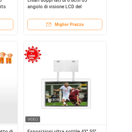
o
chiari doppi lati di 0.8cm 65"
its
angolo di visione LCD del
o
contrassegno 178° di Digital
Miglior Prezzo
etto di
Esposizioni ultra sottile 43" 55"