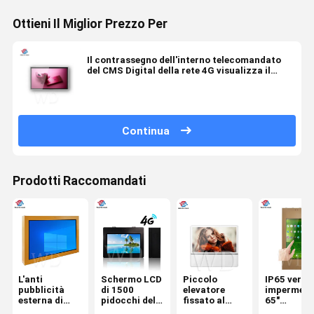
Ottieni Il Miglior Prezzo Per
Il contrassegno dell'interno telecomandato
del CMS Digital della rete 4G visualizza il
tocco di IR
Continua
Prodotti Raccomandati
L'anti
Schermo LCD
Piccolo
IP65 vertic
pubblicità
di 1500
elevatore
impermeab
esterna di
pidocchi del
fissato al
65"
vandalismo
contrassegno
muro del
contrasse