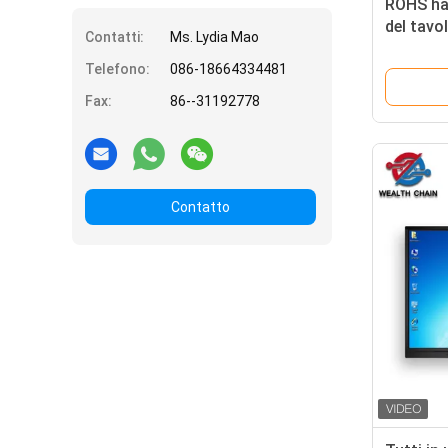
ROHS ha 
del tavo
Contatti:
Ms. Lydia Mao
Smart di
Telefono:
086-18664334481
Fax:
86--31192778
Contatto