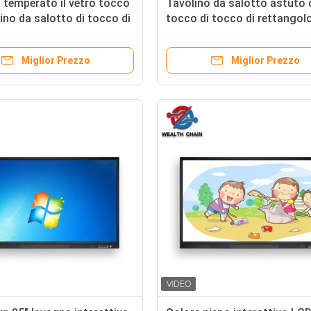
temperato il vetro tocco
Tavolino da salotto astuto 
lino da salotto di tocco di
tocco di tocco di rettangol
 178 gradi multi
capacitivo di TFT LCD 4K a 
pollici
Miglior Prezzo
Miglior Prezzo