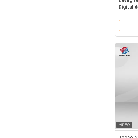
Lavagna i
Digital d
estrazi
Tocco ca