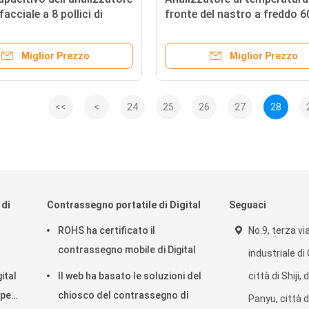
acciale a 8 pollici di
fronte del nastro a freddo 
imento di OS di Android
approvazione del CE
Miglior Prezzo
Miglior Prezzo
<<
<
24
25
26
27
28
 di
Contrassegno portatile di Digital
Seguaci
ROHS ha certificato il
No.9, terza vi
contrassegno mobile di Digital
industriale d
ital
Il web ha basato le soluzioni del
città di Shiji, 
 per
chiosco del contrassegno di
Panyu, città d