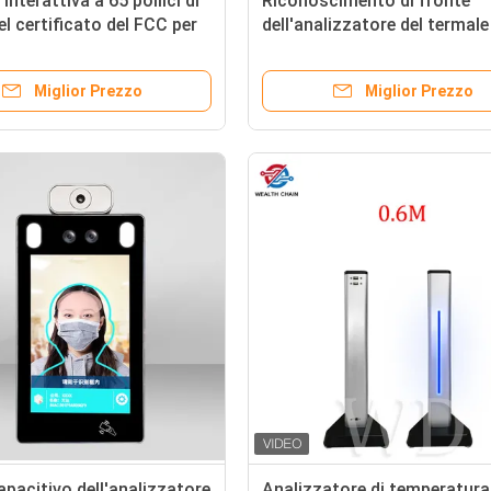
nterattiva a 65 pollici di
Riconoscimento di fronte
el certificato del FCC per
dell'analizzatore del termale
one
triangolo DC12V 82cm Digit
Miglior Prezzo
Miglior Prezzo
pacitivo dell'analizzatore
Analizzatore di temperatura