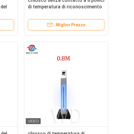
Chiosco senza contatto a 8 pollici
 del
di temperatura di riconoscimento
al
di fronte, analizzatore di
temperatura del fronte
Miglior Prezzo
 del
chiosco di temperatura di